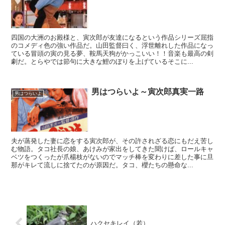
四国の大洲のお殿様と、寅次郎が友達になるという作品シリーズ屈指
のコメディ色の強い作品だ。山田監督曰く、浮世離れした作品になっ
ている冒頭の寅の見る夢、鞍馬天狗がかっこいい！！音楽も最高の剣
劇だ。とらやでは節句に大きな鯉のぼりを上げているそこに...
男はつらいよ～寅次郎真実一路
男はつらいよ
夫が蒸発した妻に恋をする寅次郎が、その許されざる恋にもだえ苦し
む物語。タコ社長の娘、あけみが家出をしてきた聞けば、ロールキャ
ベツをつくったが爪楊枝がないのでマッチ棒を変わりに差した事に旦
那がキレて流しに捨てたのが原因だ。タコ、櫻たちの懸命な...
ハクセキレイ（若）