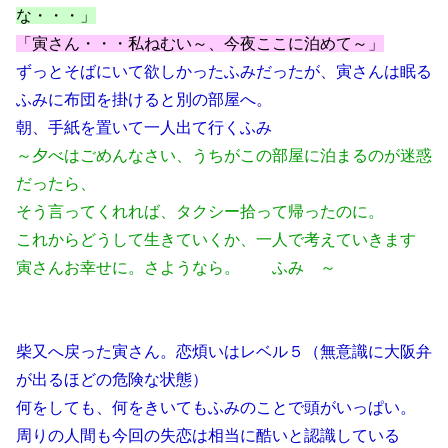
な・・・」
「寅さん・・・私ねむい～、今夜ここに泊めて～」
ずっとそばにいて欲しかったふみだったが、寅さんは眠る
ふみに布団を掛けると別の部屋へ。
朝、手紙を置いて一人出て行くふみ
～夕べはごめんなさい、うちがこの部屋に泊まるのが迷惑
だったら、
そう言ってくれれば、タクシー拾って帰ったのに。
これからどうして生きていくか、一人で考えていきます
寅さんお幸せに。さようなら。 ふみ ～
柴又へ戻った寅さん。恋煩いはレベル５（無意識に大阪弁
が出るほどの危険な状態）
何をしても、何をきいてもふみのことで頭がいっぱい。
周りの人間も今回の失恋は相当に酷いと認識している