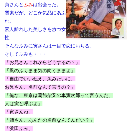
寅さんと
ふみ
は出会った。
質素だが、どこか気品にあふ
れ、
素人離れした美しさを放つ女
性
そんなふみに寅さんは一目で恋におちる。
そしてふみも・・・
「お兄さんこれからどうするの？」
「風のふくまま気の向くままよ」
「自由でいいねえ、魚みたいに。
お兄さん、名前なんて言うの？」
「俺な、東京は葛飾柴又の車寅次郎って言うんだ、
人は寅と呼ぶよ」
「寅さんね」
「姉さん、あんたの名前なんてんだい？」
「浜田ふみ」