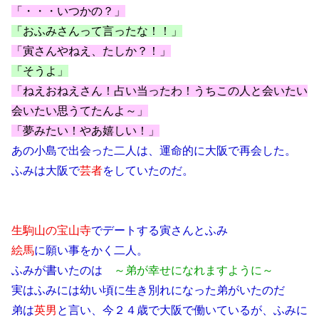
「・・・いつかの？」
「おふみさんって言ったな！！」
「寅さんやねえ、たしか？！」
「そうよ」
「ねえおねえさん！占い当ったわ！うちこの人と会いたい
会いたい思うてたんよ～」
「夢みたい！やあ嬉しい！」
あの小島で出会った二人は、運命的に大阪で再会した。
ふみは大阪で
芸者
をしていたのだ。
生駒山の宝山寺
でデートする寅さんとふみ
絵馬
に願い事をかく二人。
ふみが書いたのは
～弟が幸せになれますように～
実はふみには幼い頃に生き別れになった弟がいたのだ
弟は
英男
と言い、今２４歳で大阪で働いているが、ふみに