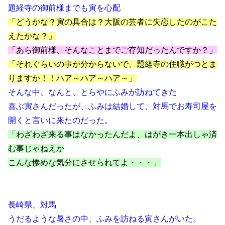
題経寺の御前様までも寅を心配
「どうかな？寅の具合は？大阪の芸者に失恋したのがこた
えたかな？」
「あら御前様、そんなことまでご存知だったんですか？」
「それぐらいの事が分からないで、題経寺の住職がつとま
りますか！！ハア～ハア～ハア～」
そんな中、なんと、とらやにふみが訪ねてきた
喜ぶ寅さんだったが、ふみは結婚して、対馬でお寿司屋を
開くと言いに来たのだった。
「わざわざ来る事はなかったんだよ、はがき一本出しゃ済
む事じゃねえか
こんな惨めな気分にさせられてよ・・・」
長崎県、対馬
うだるような暑さの中、ふみを訪ねる寅さんがいた。