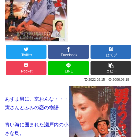
Twitter
Facebook
はてブ
Pocket
LINE
コピー
2022.02.15
2006.08.18
あずま男に、京おんな・・・
寅さんとふみの恋の物語
青い海に囲まれた瀬戸内の小
さな島。