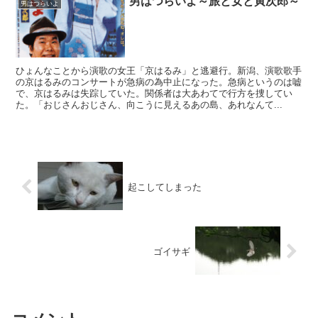
男はつらいよ～旅と女と寅次郎～
男はつらいよ
ひょんなことから演歌の女王「京はるみ」と逃避行。新潟、演歌歌手
の京はるみのコンサートが急病の為中止になった。急病というのは嘘
で、京はるみは失踪していた。関係者は大あわてで行方を捜してい
た。「おじさんおじさん、向こうに見えるあの島、あれなんて...
起こしてしまった
ゴイサギ