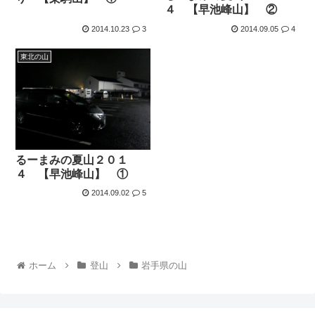
４ 【早池峰山】 ②
2014.10.23
3
2014.09.05
4
東北の山
るーまみの夏山２０１
４ 【早池峰山】 ①
2014.09.02
5
ホーム
登山
岩手県の山