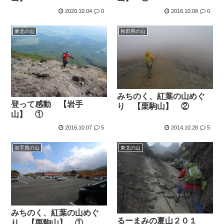
2020.10.04
0
2016.10.08
0
東北の山
秋田県の山
みちのく、紅葉の山めぐ
登って感動 【岩手
り 【栗駒山】 ②
山】 ①
2016.10.07
5
2014.10.28
5
岩手県の山
東北の山
みちのく、紅葉の山めぐ
るーまみの夏山２０１
り 【栗駒山】 ①