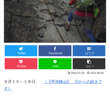
Twitter
Facebook
はてブ
Pocket
LINE
コピー
2024.07.20
2014.09.05
８月１５～１８日。
（【早池峰山】 ①からの続きで
す）