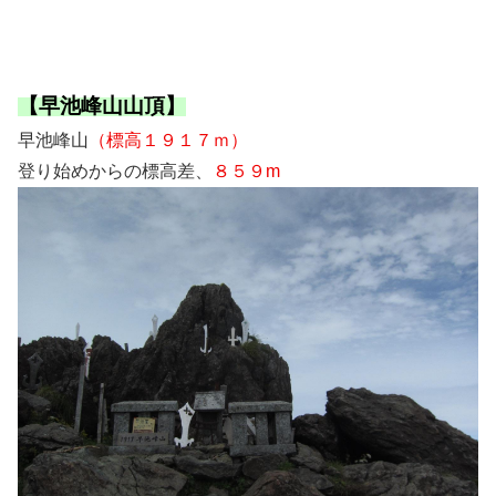
【早池峰山山頂】
早池峰山
（標高１９１７ｍ）
登り始めからの標高差、
８５９m