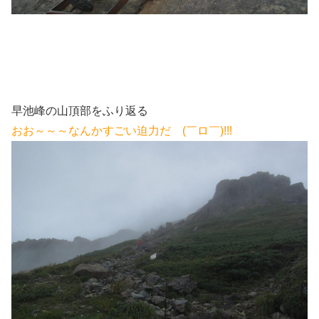
早池峰の山頂部をふり返る
おお～～～なんかすごい迫力だ (￣ロ￣)!!!