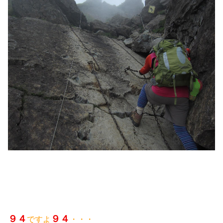
９４
９４
ですよ
・・・