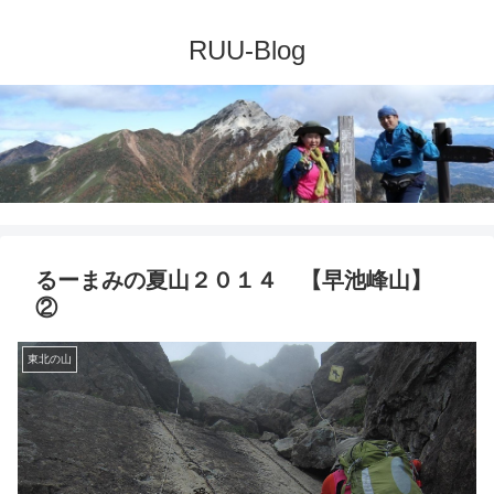
るーまみの夏山２０１４ 【早池峰山】
②
東北の山