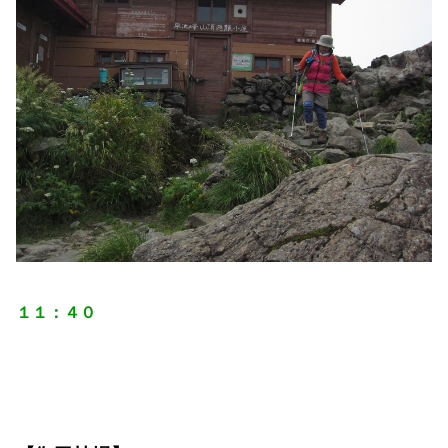
１１：４０