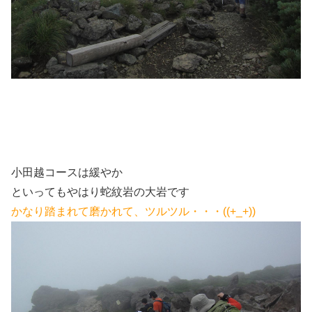
小田越コースは緩やか
といってもやはり蛇紋岩の大岩です
かなり踏まれて磨かれて、ツルツル・・・((+_+))