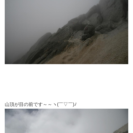
山頂が目の前です～～ヽ(￣▽￣)ﾉ