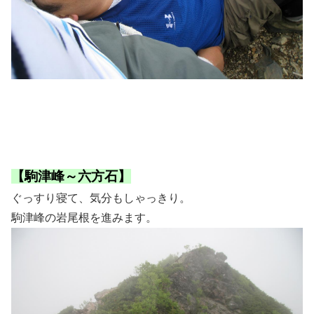
【駒津峰～六方石】
ぐっすり寝て、気分もしゃっきり。
駒津峰の岩尾根を進みます。