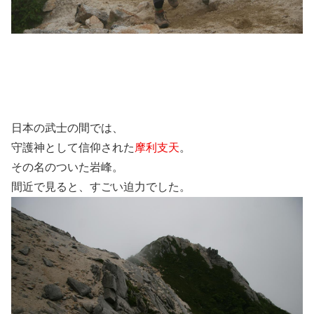
日本の武士の間では、
守護神として信仰された
摩利支天
。
その名のついた岩峰。
間近で見ると、すごい迫力でした。