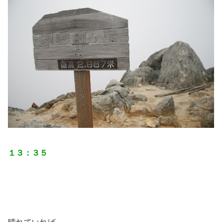
１３：３５