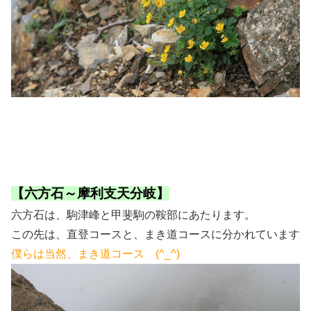
【六方石～摩利支天分岐】
六方石は、駒津峰と甲斐駒の鞍部にあたります。
この先は、直登コースと、まき道コースに分かれています
僕らは当然、まき道コース (^_^)