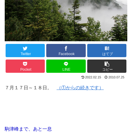
Twitter
Facebook
はてブ
Pocket
LINE
コピー
2022.02.15
2010.07.25
７月１７日～１８日。
（①からの続きです）
駒津峰まで、あと一息