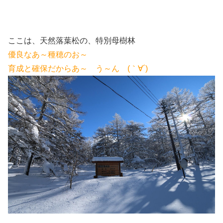
ここは、天然落葉松の、特別母樹林
優良なあ～種穂のお～
育成と確保だからあ～ う～ん (｀∀´)