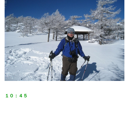
１０：４５