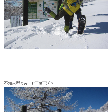
不知火型まみ (*￣m￣)ﾌﾟｯ