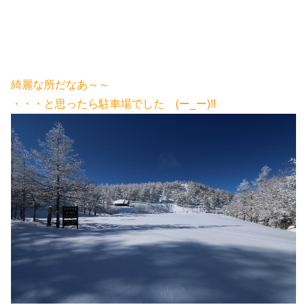
綺麗な所だなあ～～
・・・と思ったら駐車場でした (ー_ー)!!