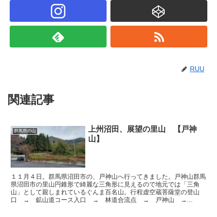
RUU
関連記事
上州沼田、展望の里山 【戸神
群馬県の山
山】
１１月４日。群馬県沼田市の、戸神山へ行ってきました。戸神山群馬
県沼田市の里山円錐形で綺麗な三角形に見えるので地元では「三角
山」として親しまれているぐんま百名山。行程虚空蔵菩薩堂の登山
口 → 鉱山道コース入口 → 林道合流点 → 戸神山 →...