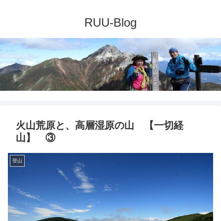
火山荒原と、高層湿原の山 【一切経
山】 ③
登山