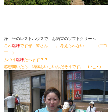
浄土平のレストハウスで、お約束のソフトクリーム
これ
塩味
ですぜ、皆さん！！。考えられない！！ （￣□
￣；）
ふつう
塩味
たべます？？
感想聞いたら、結構おいしいんだそうです。 (・_・)