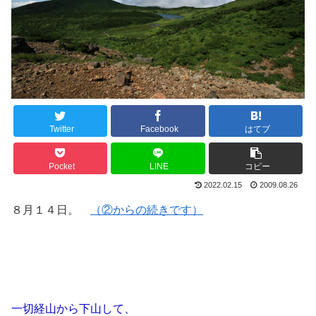
Twitter
Facebook
はてブ
Pocket
LINE
コピー
2022.02.15
2009.08.26
８月１４日。
（②からの続きです）
一切経山から下山して、