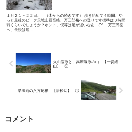
１月２１～２２日。 （①からの続きです） 歩き始めて４時間、や
っと最後のピーク天城山最高峰、万三郎岳への登りです標準は３時間
弱くらいでしょうか？ホント、僕等は足が遅いなあ (^^ゞ 万三郎岳
へ、最後は短...
火山荒原と、高層湿原の山 【一切経
山】 ②
暴風雨の八方尾根 【唐松岳】 ①
コメント