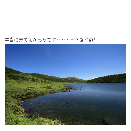
本当に来てよかったです～～～～ヾ(≧▽≦)ﾉ