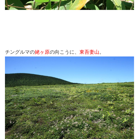
チングルマの
姥ヶ原
の向こうに、
東吾妻山
。