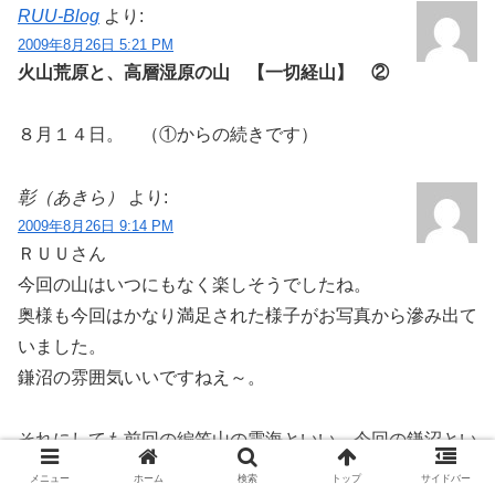
RUU-Blog
より:
2009年8月26日 5:21 PM
火山荒原と、高層湿原の山 【一切経山】 ②
８月１４日。 （①からの続きです）
彰（あきら）
より:
2009年8月26日 9:14 PM
ＲＵＵさん
今回の山はいつにもなく楽しそうでしたね。
奥様も今回はかなり満足された様子がお写真から滲み出て
いました。
鎌沼の雰囲気いいですねえ～。
それにしても前回の編笠山の雲海といい、今回の鎌沼とい
い、
メニュー
ホーム
検索
トップ
サイドバー