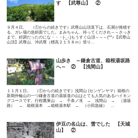
す 【武尊山】 ②
９月４日。 （①からの続きです）武尊山山頂直下は、石屑が推積す
る、ガレ場の急斜面でした。まみちゃん、待ってくだされ～～さっき
まで、好調だったのにな・・・(-_-;)もうすぐ山頂～～～(^^♪【武尊山
山頂】武尊山、沖武尊（標高２１５８ｍ）登り...
山歩き ～鎌倉古道、箱根湯坂路
登山
へ～ ② 【浅間山】
１１月１日。 （①からの続きです）浅間山 (センゲンヤマ）箱根の
新期外輪山の一つ鎌倉古道の湯坂道の山はとても人気のあるハイキン
グコースです。行程鷹巣山 → 千条ノ滝 → 浅間山 → （湯坂
路） → 箱根湯本 →箱根湯本駅 → （小田急線） ...
伊豆の名山は、雪でした 【天城
静岡県の山
山】 ②