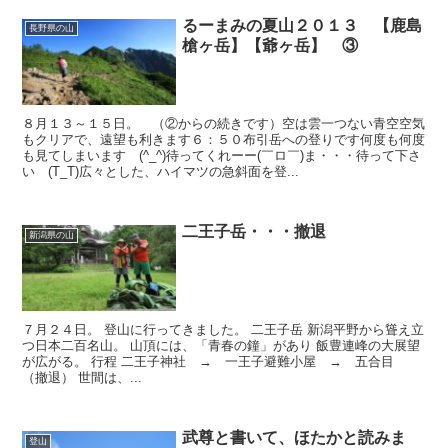
るーまみの夏山２０１３ 【鹿島
長野県の山
槍ヶ岳】【爺ヶ岳】 ③
８月１３～１５日。 （②からの続きです）空は雲一つない青空空気
もクリアで、遠望も利きます６：５０布引岳への登りです何度も何度
も見てしまいます (^_^)待ってくれーー(￣ロ￣)ま・・・待って下さ
い (T_T)広々とした、ハイマツの急斜面を登...
二王子岳・・・撤退
新潟県の山
７月２４日。 登山に行ってきました。 二王子岳 新潟平野から聳え立
つ日本二百名山。 山頂には、「青春の鐘」があり 飯豊連峰の大展望
が広がる。 行程 二王子神社 → 一王子避難小屋 → 五合目
（撤退） 世間は、...
武尊と書いて、ほたかと読みま
登山