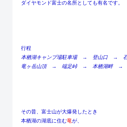
ダイヤモンド富士の名所としても有名です。
行程
本栖湖キャンプ場駐車場 → 登山口 → 
竜ヶ岳山頂 → 端足峠 → 本栖湖畔 →
その昔、富士山が大爆発したとき
本栖湖の湖底に住む
竜
が、