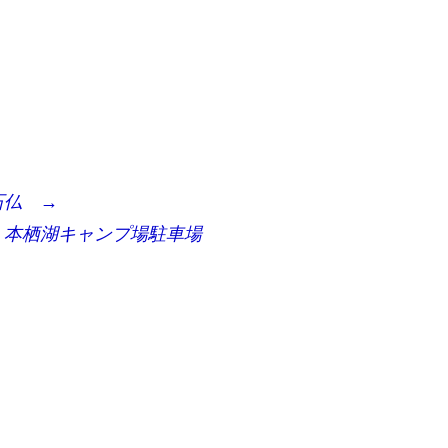
石仏 →
 本栖湖キャンプ場駐車場