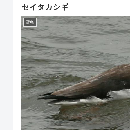
セイタカシギ
野鳥