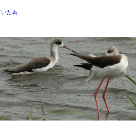
ていた為
）