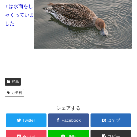
♀は水面をし
ゃくっていま
した
野鳥
カモ科
シェアする
Twitter
Facebook
はてブ
Pocket
LINE
コピー