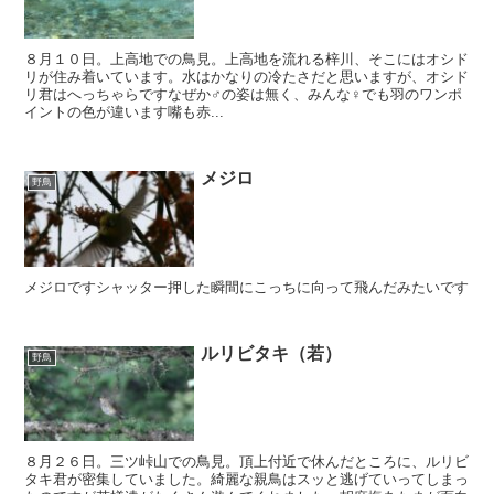
８月１０日。上高地での鳥見。上高地を流れる梓川、そこにはオシド
リが住み着いています。水はかなりの冷たさだと思いますが、オシド
リ君はへっちゃらですなぜか♂の姿は無く、みんな♀でも羽のワンポ
イントの色が違います嘴も赤...
メジロ
野鳥
メジロですシャッター押した瞬間にこっちに向って飛んだみたいです
ルリビタキ（若）
野鳥
８月２６日。三ツ峠山での鳥見。頂上付近で休んだところに、ルリビ
タキ君が密集していました。綺麗な親鳥はスッと逃げていってしまっ