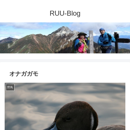
オナガガモ
野鳥