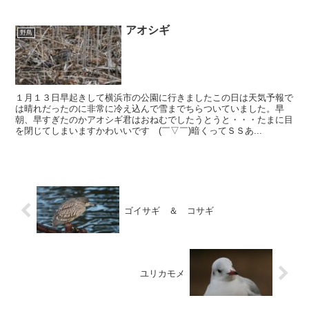
アオシギ
野鳥
１月１３日早起きして横浜市の公園に行きましたこの日は天気予報で
は晴れだったのに非常に冷え込んで雪までちらついていました。早
朝、早すぎたのかアオシギ君はおねむでしたうとうと・・・たまに目
を閉じてしまいますかわいいです (￣▽￣)暗くってＳＳあ...
ゴイサギ ＆ コサギ
ユリカモメ