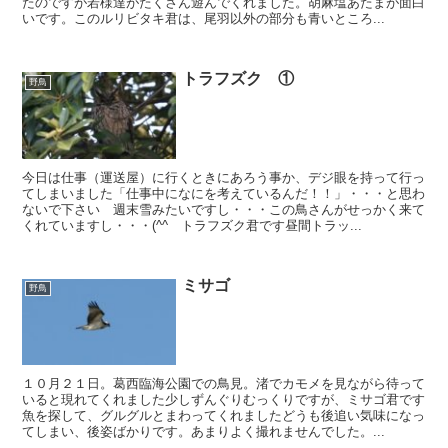
たのですが若様達がたくさん遊んでくれました。胡麻塩あたまが面白
いです。このルリビタキ君は、尾羽以外の部分も青いところ...
トラフズク ①
野鳥
今日は仕事（運送屋）に行くときにあろう事か、デジ眼を持って行っ
てしまいました「仕事中になにを考えているんだ！！」・・・と思わ
ないで下さい 週末雪みたいですし・・・この鳥さんがせっかく来て
くれていますし・・・(^^ゞトラフズク君です昼間トラッ...
ミサゴ
野鳥
１０月２１日。葛西臨海公園での鳥見。渚でカモメを見ながら待って
いると現れてくれました少しずんぐりむっくりですが、ミサゴ君です
魚を探して、グルグルとまわってくれましたどうも後追い気味になっ
てしまい、後姿ばかりです。あまりよく撮れませんでした。...