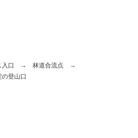
ス入口 → 林道合流点 →
堂の登山口