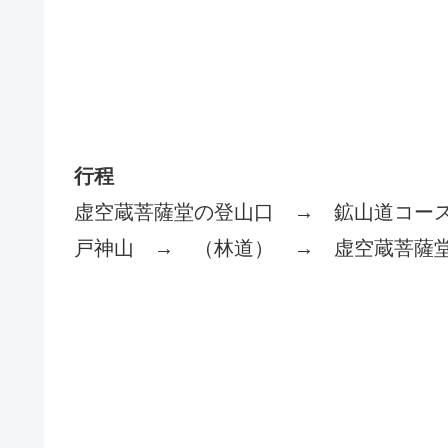
行程
虚空蔵菩薩堂の登山口 → 鉱山道コー
戸神山 → （林道） → 虚空蔵菩薩