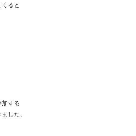
てくると
参加する
きました。