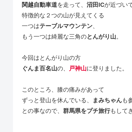
関越自動車道
を走って、
沼田IC
が近づい
特徴的な２つの山が見えてくる
一つは
テーブルマウンテン
、
もう一つは綺麗な三角の
とんがり山
。
今回はとんがり山の方
ぐんま百名山
の、
戸神山
に登りました。
このところ、膝の痛みがあって
ずっと登山を休んでいる、
まみちゃん
も
との事なので、
群馬県をプチ旅行
もして