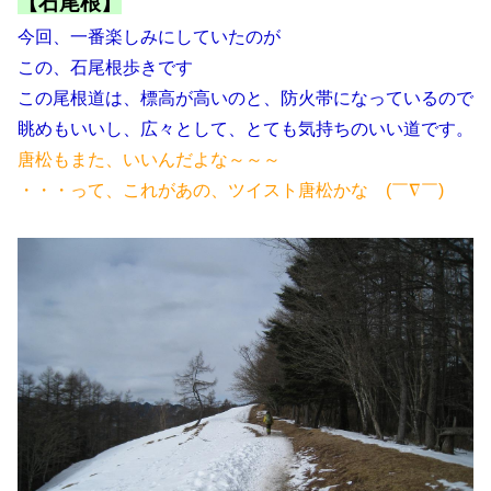
【石尾根】
今回、一番楽しみにしていたのが
この、石尾根歩きです
この尾根道は、標高が高いのと、防火帯になっているので
眺めもいいし、広々として、とても気持ちのいい道です。
唐松もまた、いいんだよな～～～
・・・って、これがあの、ツイスト唐松かな (￣∇￣)