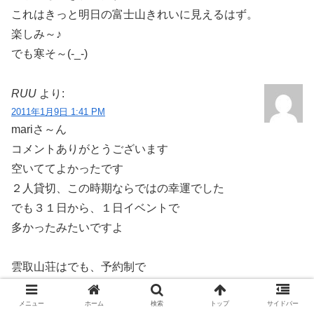
これはきっと明日の富士山きれいに見えるはず。
楽しみ～♪
でも寒そ～(-_-)
RUU
より:
2011年1月9日 1:41 PM
mariさ～ん
コメントありがとうございます
空いててよかったです
２人貸切、この時期ならではの幸運でした
でも３１日から、１日イベントで
多かったみたいですよ
雲取山荘はでも、予約制で
そんなにギュウギュウには
しないそうですよ
メニュー
ホーム
検索
トップ
サイドバー