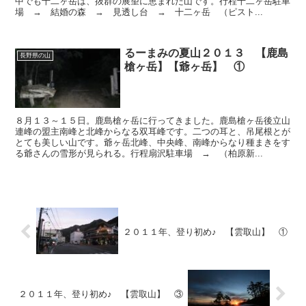
中でも十二ヶ岳は、抜群の展望に恵まれた山です。行程十二ヶ岳駐車
場 → 結婚の森 → 見透し台 → 十二ヶ岳 （ピスト...
るーまみの夏山２０１３ 【鹿島
長野県の山
槍ヶ岳】【爺ヶ岳】 ①
８月１３～１５日。鹿島槍ヶ岳に行ってきました。鹿島槍ヶ岳後立山
連峰の盟主南峰と北峰からなる双耳峰です。二つの耳と、吊尾根とが
とても美しい山です。爺ヶ岳北峰、中央峰、南峰からなり種まきをす
る爺さんの雪形が見られる。行程扇沢駐車場 → （柏原新...
２０１１年、登り初め♪ 【雲取山】 ①
２０１１年、登り初め♪ 【雲取山】 ③