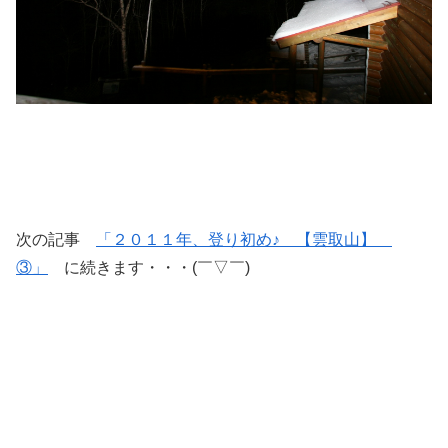
次の記事
「２０１１年、登り初め♪ 【雲取山】
③」
に続きます・・・(￣▽￣)