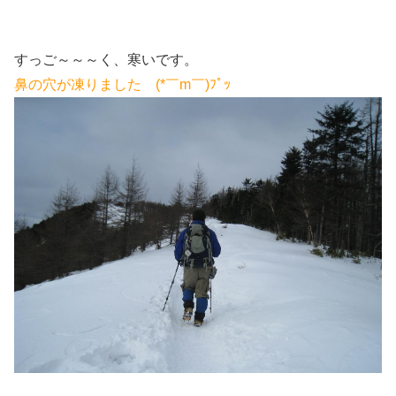
すっご～～～く、寒いです。
鼻の穴が凍りました (*￣m￣)ﾌﾟｯ