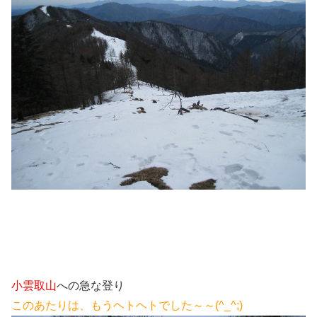
小雲取山
への急な登り
このあたりは、もうヘトヘトでした～～(^_^;)