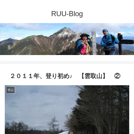
２０１１年、登り初め♪ 【雲取山】 ②
登山