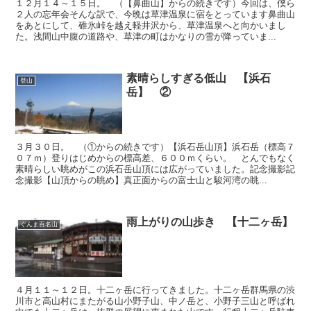
１２月１４～１５日。 （【鼻曲山】からの続きです）今回は、僕ら
２人の忘年会そんな訳で、今晩は草津温泉に宿をとっています鼻曲山
をあとにして、碓氷峠を越え軽井沢から、草津温泉へと向かいまし
た。浅間山中腹の道路や、草津の町はかなりの雪が降っていま...
素晴らしすぎる低山 【浜石
登山
岳】 ②
３月３０日。 （①からの続きです）【浜石岳山頂】浜石岳（標高７
０７ｍ）登りはじめからの標高差、６００ｍくらい。 とんでもなく
素晴らしい眺めがこの浜石岳山頂には広がっていました。記念撮影記
念撮影【山頂からの眺め】真正面からの富士山と駿河湾の眺...
雨上がりの山歩き 【十二ヶ岳】
ぐんま百名山
４月１１～１２日。十二ヶ岳に行ってきました。十二ヶ岳群馬県の渋
川市と高山村にまたがる山小野子山、中ノ岳と、小野子三山と呼ばれ