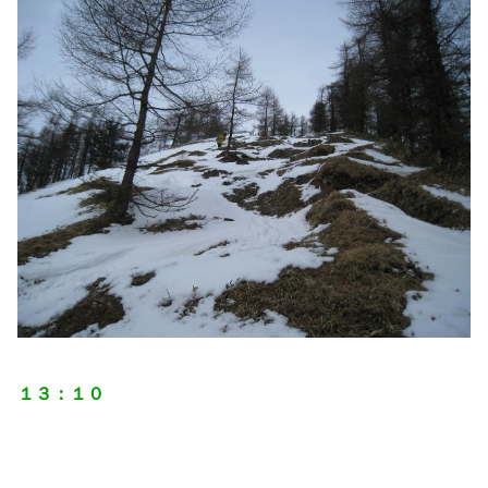
１３：１０