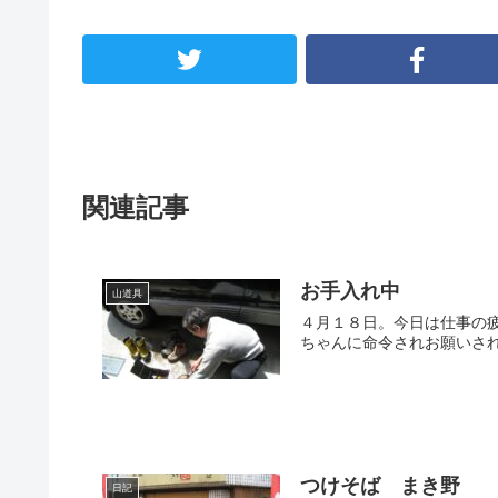
関連記事
お手入れ中
山道具
４月１８日。今日は仕事の
ちゃんに命令されお願いされ
つけそば まき野
日記