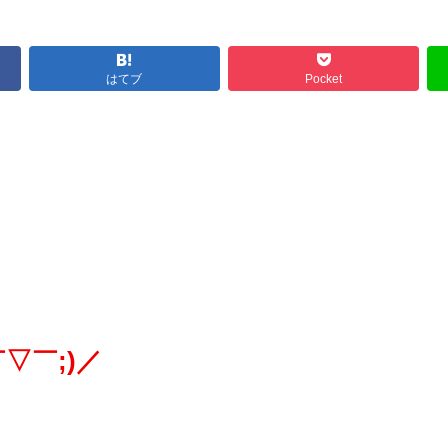
はてブ
Pocket
▽￣;)／