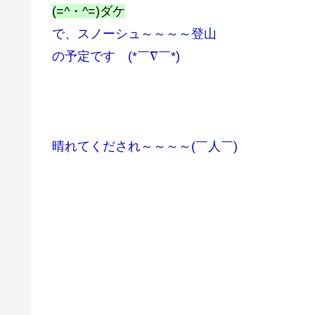
(=^・^=)ダケ
で、スノーシュ～～～～登山
の予定です (*￣∇￣*)
晴れてくだされ～～～～(￣人￣)