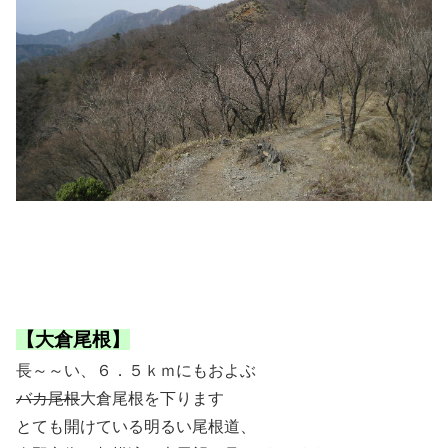
【大倉尾根】
長～～い、６．５ｋｍにもおよぶ
バカ尾根
大倉尾根を下ります
とても開けている明るい尾根道、