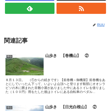
RUU
関連記事
山歩き 【巻機山】 ②
登山
８月１３日。 （①からの続きです）【前巻機～御機屋】前巻機をあ
とにしていったん下って、いよいよ山頂へと登ります鞍部にオオシラ
ビソの木に囲まれた非難小屋がありました中にあるトイレを借りまし
た（１００円）用をたした後はトイレにある自転車のペダル...
山歩き 【日光白根山】 ②
登山