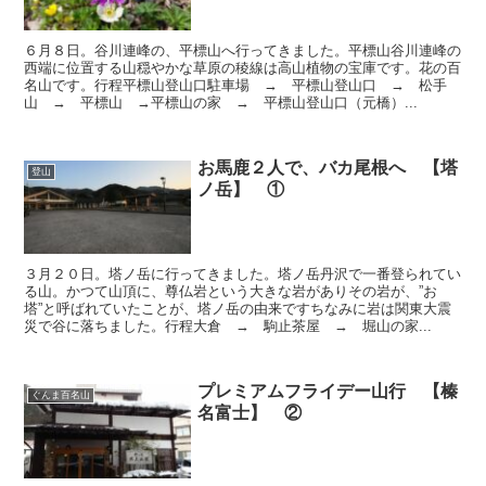
６月８日。谷川連峰の、平標山へ行ってきました。平標山谷川連峰の
西端に位置する山穏やかな草原の稜線は高山植物の宝庫です。花の百
名山です。行程平標山登山口駐車場 → 平標山登山口 → 松手
山 → 平標山 →平標山の家 → 平標山登山口（元橋）...
お馬鹿２人で、バカ尾根へ 【塔
登山
ノ岳】 ①
３月２０日。塔ノ岳に行ってきました。塔ノ岳丹沢で一番登られてい
る山。かつて山頂に、尊仏岩という大きな岩がありその岩が、”お
塔”と呼ばれていたことが、塔ノ岳の由来ですちなみに岩は関東大震
災で谷に落ちました。行程大倉 → 駒止茶屋 → 堀山の家...
プレミアムフライデー山行 【榛
ぐんま百名山
名富士】 ②