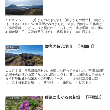
１０月２５日。 （①からの続きです）【山頂からの眺望】山頂から
は、まさに３６０°の大展望がみれました。東側、円錐形の男体山が
中禅寺湖畔に、どっしりと横たわっていました。北は尾瀬です。奥の
右端が燧ヶ岳、左端は至仏山です。武尊山です。南に目を向...
嬬恋の超穴場山 【角間山】
群馬県の山
１１月５日。群馬県嬬恋村の、角間山へ行ってきました。角間山浅間
烏帽子火山群の山湯ノ丸山のお隣の山です。麓には旧鹿沢温泉があり
ます行程旧鹿沢温泉近くの駐車スペース → 旧鹿沢温泉登山口
→ 九十番観音分岐 → 角間峠 → 角間山 ＜ピストン...
稜線に広がるお花畑 【平標山】
ぐんま百名山