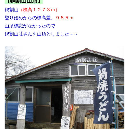
【鍋割山山頂】
鍋割山
（標高１２７３ｍ）
登り始めからの標高差、
９８５ｍ
山頂標識がなかったので
鍋割山荘さんを山頂としました～～