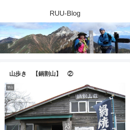
山歩き 【鍋割山】 ②
登山