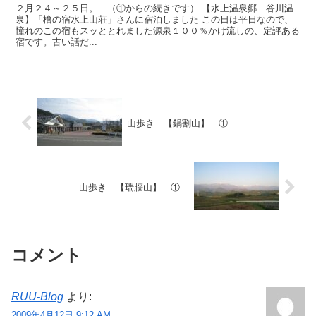
２月２４～２５日。 （①からの続きです） 【水上温泉郷 谷川温
泉】「檜の宿水上山荘」さんに宿泊しました この日は平日なので、
憧れのこの宿もスッととれました源泉１００％かけ流しの、定評ある
宿です。古い話だ...
山歩き 【鍋割山】 ①
山歩き 【瑞牆山】 ①
コメント
RUU-Blog
より:
2009年4月12日 9:12 AM