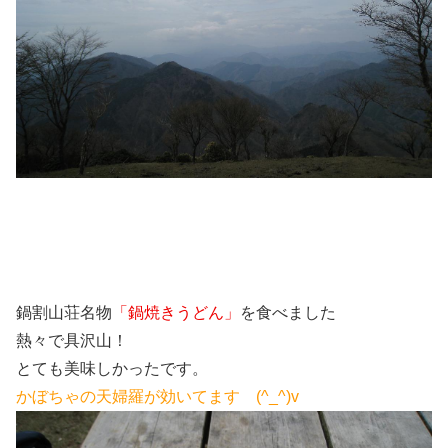
鍋割山荘名物
「鍋焼きうどん」
を食べました
熱々で具沢山！
とても美味しかったです。
かぼちゃの天婦羅が効いてます (^_^)v