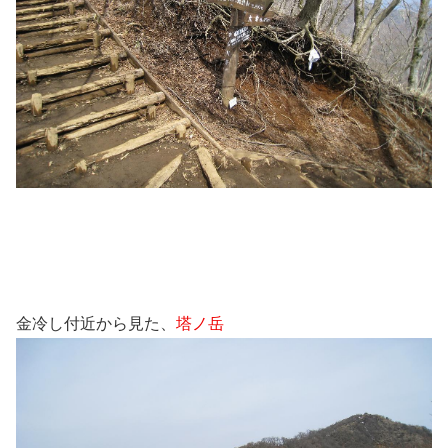
金冷し付近から見た、
塔ノ岳