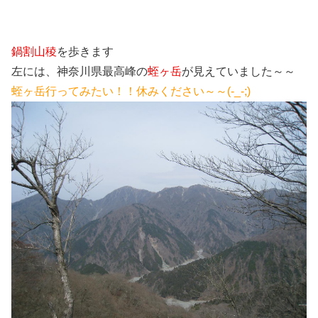
鍋割山稜
を歩きます
左には、神奈川県最高峰の
蛭ヶ岳
が見えていました～～
蛭ヶ岳行ってみたい！！休みください～～(-_-;)