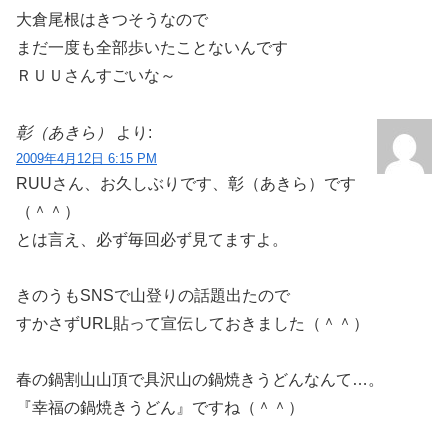
大倉尾根はきつそうなので
まだ一度も全部歩いたことないんです
ＲＵＵさんすごいな～
彰（あきら）
より:
2009年4月12日 6:15 PM
RUUさん、お久しぶりです、彰（あきら）です
（＾＾）ゞ
とは言え、必ず毎回必ず見てますよ。
きのうもSNSで山登りの話題出たので
すかさずURL貼って宣伝しておきました（＾＾）
春の鍋割山山頂で具沢山の鍋焼きうどんなんて…。
『幸福の鍋焼きうどん』ですね（＾＾）