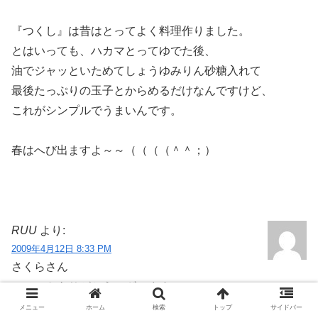
『つくし』は昔はとってよく料理作りました。
とはいっても、ハカマとってゆでた後、
油でジャッといためてしょうゆみりん砂糖入れて
最後たっぷりの玉子とからめるだけなんですけど、
これがシンプルでうまいんです。
春はへび出ますよ～～（（（（＾＾；）
RUU
より:
2009年4月12日 8:33 PM
さくらさん
コメントありがとうございます
さくらさんや、ひろさんのレポを見て
メニュー
ホーム
検索
トップ
サイドバー