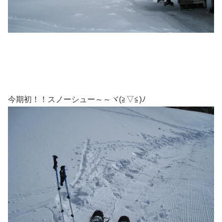
今期初！！スノーシュー～～ヾ(≧▽≦)ﾉ