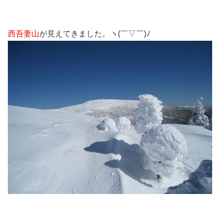
西吾妻山
が見えてきました。ヽ(￣▽￣)ﾉ