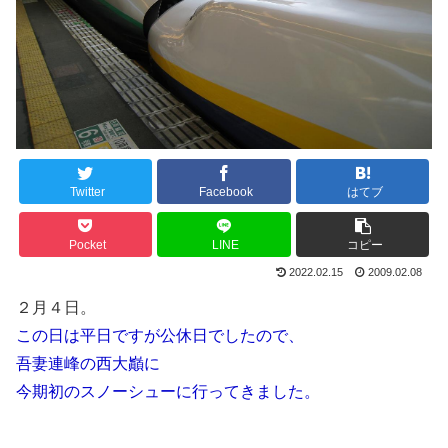
Twitter
Facebook
はてブ
Pocket
LINE
コピー
2022.02.15
2009.02.08
２月４日。
この日は平日ですが公休日でしたので、
吾妻連峰の西大巓に
今期初のスノーシューに行ってきました。