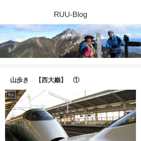
山歩き 【西大巓】 ①
登山