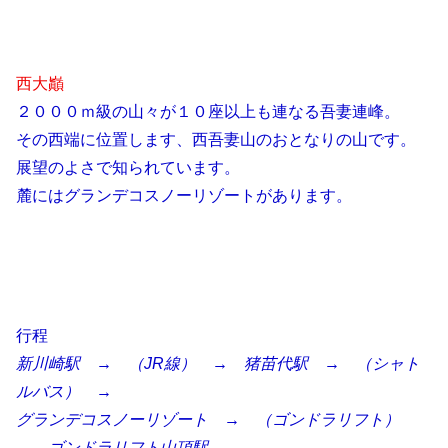
西大巓
２０００ｍ級の山々が１０座以上も連なる吾妻連峰。
その西端に位置します、西吾妻山のおとなりの山です。
展望のよさで知られています。
麓にはグランデコスノーリゾートがあります。
行程
新川崎駅 → （JR線） → 猪苗代駅 → （シャト
ルバス） →
グランデコスノーリゾート → （ゴンドラリフト）
→ ゴンドラリフト山頂駅 →