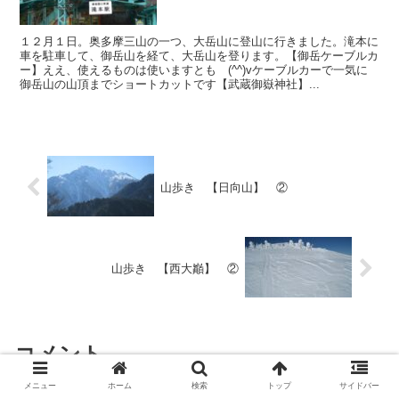
１２月１日。奥多摩三山の一つ、大岳山に登山に行きました。滝本に
車を駐車して、御岳山を経て、大岳山を登ります。【御岳ケーブルカ
ー】ええ、使えるものは使いますとも (^^)vケーブルカーで一気に
御岳山の山頂までショートカットです【武蔵御嶽神社】...
山歩き 【日向山】 ②
山歩き 【西大巓】 ②
コメント
メニュー
ホーム
検索
トップ
サイドバー