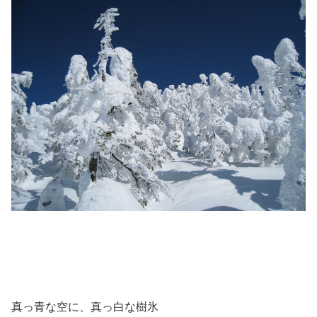
真っ青な空に、真っ白な樹氷