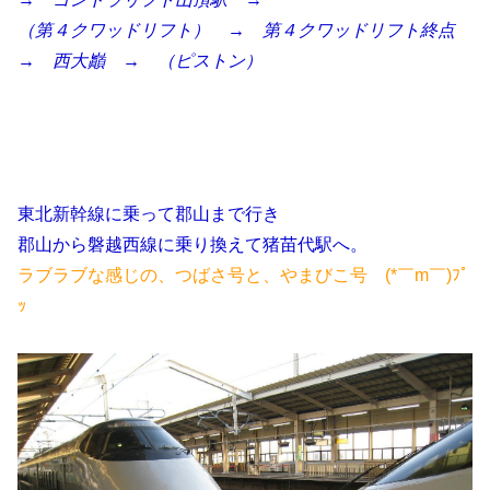
（第４クワッドリフト） → 第４クワッドリフト終点
→ 西大巓 → （ピストン）
東北新幹線に乗って郡山まで行き
郡山から磐越西線に乗り換えて猪苗代駅へ。
ラブラブな感じの、つばさ号と、やまびこ号 (*￣m￣)ﾌﾟ
ｯ