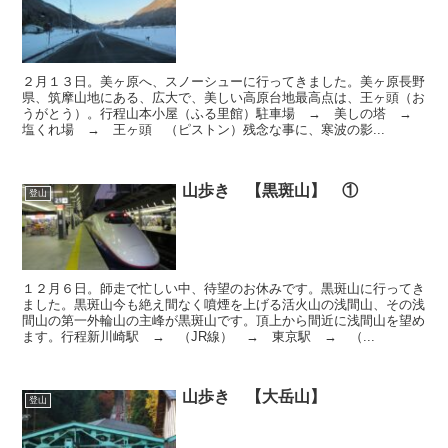
２月１３日。美ヶ原へ、スノーシューに行ってきました。美ヶ原長野
県、筑摩山地にある、広大で、美しい高原台地最高点は、王ヶ頭（お
うがとう）。行程山本小屋（ふる里館）駐車場 → 美しの塔 →
塩くれ場 → 王ヶ頭 （ピストン）残念な事に、寒波の影...
山歩き 【黒斑山】 ①
登山
１２月６日。師走で忙しい中、待望のお休みです。黒斑山に行ってき
ました。黒斑山今も絶え間なく噴煙を上げる活火山の浅間山、その浅
間山の第一外輪山の主峰が黒斑山です。頂上から間近に浅間山を望め
ます。行程新川崎駅 → （JR線） → 東京駅 → （...
山歩き 【大岳山】
登山