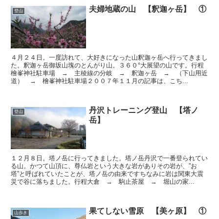
夫婦地蔵の山 【釈迦ヶ岳】 ①
登山
４月２４日。一度訪れて、大好きになった山釈迦ヶ岳へ行ってきまし
た。釈迦ヶ岳御坂山塊のとんがり山。３６０°大展望の山です。行程
檜峯神社駐車場 → 主稜線の分岐 → 釈迦ヶ岳 → （下山用近
道） → 檜峯神社駐車場２００７年１１月の記事は、こち...
丹沢トレーニング登山 【塔ノ
登山
岳】
１２月８日。塔ノ岳に行ってきました。塔ノ岳丹沢で一番登られてい
る山。かつて山頂に、尊仏岩という大きな岩がありその岩が、”お
塔”と呼ばれていたことが、塔ノ岳の由来ですちなみに岩は関東大震
災で谷に落ちました。行程大倉 → 駒止茶屋 → 堀山の家...
果てしない雪原 【美ヶ原】 ①
山歩き