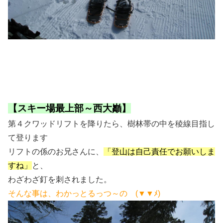
【スキー場最上部～西大巓】
第４クワッドリフトを降りたら、樹林帯の中を稜線目指し
て登ります
リフトの係のお兄さんに、
「登山は自己責任でお願いしま
すね」
と、
わざわざ釘を刺されました。
そんな事は、わかっとるっつ～の (▼▼ﾒ)