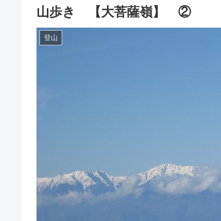
山歩き 【大菩薩嶺】 ②
登山