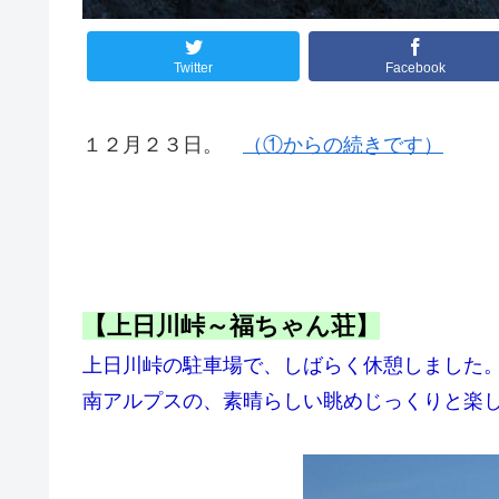
Twitter
Facebook
１２月２３日。
（①からの続きです）
【上日川峠～福ちゃん荘】
上日川峠の駐車場で、しばらく休憩しました
南アルプスの、素晴らしい眺めじっくりと楽