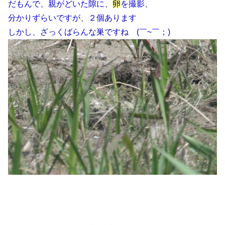
だもんで、親がどいた隙に、
卵
を撮影、
分かりずらいですが、２個あります
しかし、ざっくばらんな巣ですね (￣~￣；)