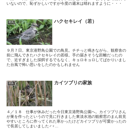
いないので、恥ずかしいですが今度の週末は晴れますように・・・
ハクセキレイ（若）
野鳥
９月７日。東京港野鳥公園での鳥見。チチっと鳴きながら、観察舎の
前に飛んできたハクセキレイの若様。手の届きそうな距離だったの
で、近すぎました採餌するでもなく、キョロキョロしてばかりいまし
た台風で怖い思いをしたのかもしれません
カイツブリの家族
野鳥
４／１８ 仕事が休みだった今日東京港野鳥公園へ。カイツブリさん
が巣を作ったというので見に行きました東淡水池の観察窓のまん前見
やすいところに作ってくれた寒かったけどカイツブリが可愛かったの
で長居してしまいました♂♀...