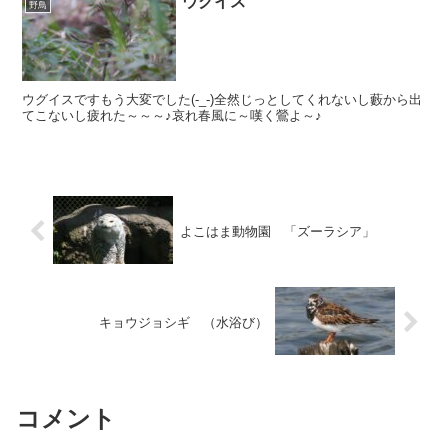
ウグイス
野鳥
ウグイスですもう大変でした(-_-)全然じっとしてくれないし藪から出
てこないし疲れた～～～♪哀れ春風に～嘆く鶯よ～♪
よこはま動物園 「ズーラシア」
キョウジョシギ （水浴び）
コメント