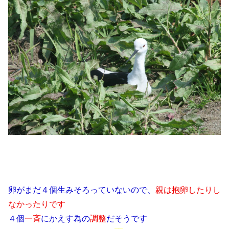
卵がまだ４個生みそろっていないので、
親は抱卵したりし
なかったりです
４個
一斉
にかえす為の
調整
だそうです