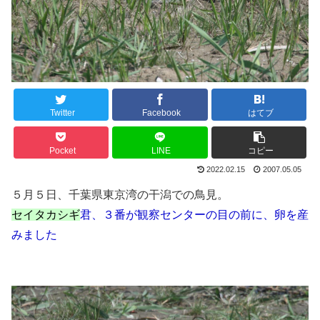
Twitter
Facebook
はてブ
Pocket
LINE
コピー
2022.02.15
2007.05.05
５月５日、千葉県東京湾の干潟での鳥見。
セイタカシギ
君、３番が観察センターの目の前に、卵を産
みました