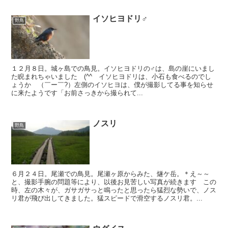
イソヒヨドリ♂
野鳥
１２月８日。城ヶ島での鳥見。イソヒヨドリの♂は、島の崖にいまし
た睨まれちゃいました (^^ゞイソヒヨドリは、小石も食べるのでし
ょうか （￣ー￣?）左側のイソヒヨは、僕が撮影してる事を知らせ
に来たようです「お前さっきから撮られて...
ノスリ
野鳥
６月２４日。尾瀬での鳥見。尾瀬ヶ原からみた、燧ケ岳。＊え～～
と、撮影手腕の問題等により、以後お見苦しい写真が続きます この
時、左の木々が、ガサガサっと鳴ったと思ったら猛烈な勢いで、ノス
リ君が飛び出してきました。猛スピードで滑空するノスリ君。...