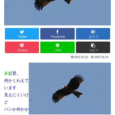
Twitter
Facebook
はてブ
Pocket
LINE
コピー
2022.02.15
2007.02.24
トビ
君。
何かくわえて
います
見えにくいけ
ど
パンか何かか