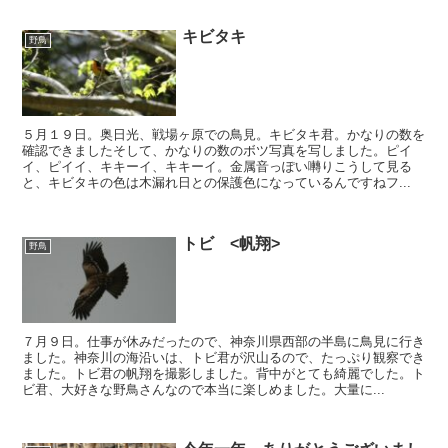
キビタキ
野鳥
５月１９日。奥日光、戦場ヶ原での鳥見。キビタキ君。かなりの数を
確認できましたそして、かなりの数のボツ写真を写しました。ピイ
イ、ピイイ、キキーイ、キキーイ。金属音っぽい囀りこうして見る
と、キビタキの色は木漏れ日との保護色になっているんですねフ...
トビ <帆翔>
野鳥
７月９日。仕事が休みだったので、神奈川県西部の半島に鳥見に行き
ました。神奈川の海沿いは、トビ君が沢山るので、たっぷり観察でき
ました。トビ君の帆翔を撮影しました。背中がとても綺麗でした。ト
ビ君、大好きな野鳥さんなので本当に楽しめました。大量に...