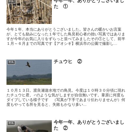
今年一年、ありがとうございまし
野鳥
た ①
今年１年、本当にありがとうございました。皆さんの暖かいお言葉
が、とても励みになった１年でした鳥見初心者の拙い写真ではありま
すが今年のお気に入りをずらっと並べてみましたその①として、前半
１月～６月までの写真です【アオシギ】横浜市の公園で撮影し...
チュウヒ ②
野鳥
１０月１３日。渡良瀬遊水地での鳥見。今度は１０時３０分頃に現れ
たチュウヒ君。♂のような気がしますが自信無いです。葦原に何度も
ダイブしている様子です （写真が下手であまり伝わりませんが）何
度もやってる所を見ると、失敗もかなり多い...
今年一年、ありがとうございまし
野鳥
た ②