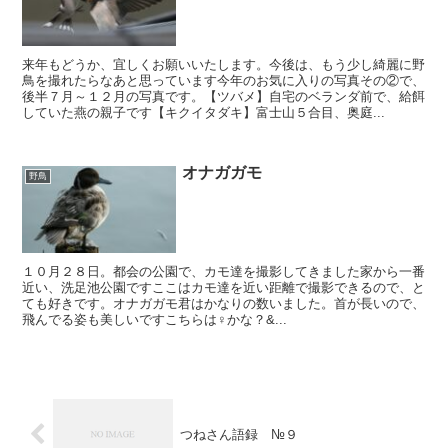
来年もどうか、宜しくお願いいたします。今後は、もう少し綺麗に野
鳥を撮れたらなあと思っています今年のお気に入りの写真その②で、
後半７月～１２月の写真です。【ツバメ】自宅のベランダ前で、給餌
していた燕の親子です【キクイタダキ】富士山５合目、奥庭...
オナガガモ
野鳥
１０月２８日。都会の公園で、カモ達を撮影してきました家から一番
近い、洗足池公園ですここはカモ達を近い距離で撮影できるので、と
ても好きです。オナガガモ君はかなりの数いました。首が長いので、
飛んでる姿も美しいですこちらは♀かな？&...
つねさん語録 №９