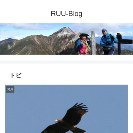
トビ
野鳥