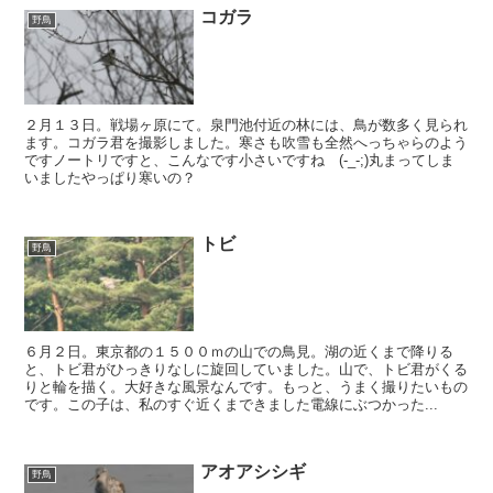
コガラ
野鳥
２月１３日。戦場ヶ原にて。泉門池付近の林には、鳥が数多く見られ
ます。コガラ君を撮影しました。寒さも吹雪も全然へっちゃらのよう
ですノートリですと、こんなです小さいですね (-_-;)丸まってしま
いましたやっぱり寒いの？
トビ
野鳥
６月２日。東京都の１５００ｍの山での鳥見。湖の近くまで降りる
と、トビ君がひっきりなしに旋回していました。山で、トビ君がくる
りと輪を描く。大好きな風景なんです。もっと、うまく撮りたいもの
です。この子は、私のすぐ近くまできました電線にぶつかった...
アオアシシギ
野鳥