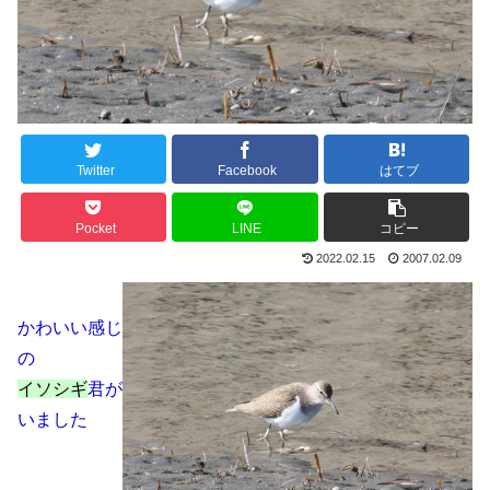
Twitter
Facebook
はてブ
Pocket
LINE
コピー
2022.02.15
2007.02.09
かわいい感じ
の
イソシギ
君が
いました