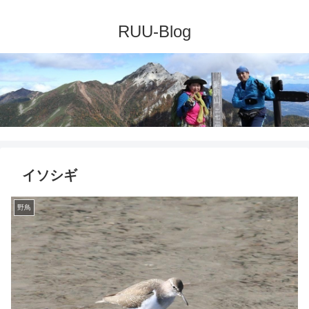
イソシギ
野鳥