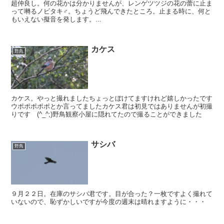
超仲良し。何の花かは分かりませんが、レンゲツツジの花の蕾に止ま
って囀るノビタキ♂。ちょうど飛んできたところ。止まる時に、何と
もいえない擬音を発します。...
カケス
野鳥
カケス。やっと撮れましたちょっとぼけてますけれど嬉しかったです
ウポポポポポとか言ってましたカケス君は初見ではありませんが初撮
りです (^_^;)野鳥観察小屋に隠れてたので撮ることができました
サシバ
野鳥
９月２２日。在庫のサシバ君です。目が合った？一枚ですよく撮れて
いないので、恥ずかしいですが今度の週末は晴れますように・・・