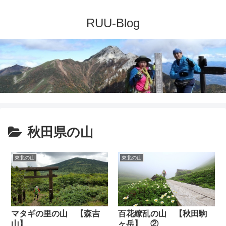
秋田県の山
東北の山
東北の山
百花繚乱の山 【秋田駒
マタギの里の山 【森吉
ヶ岳】 ②
山】