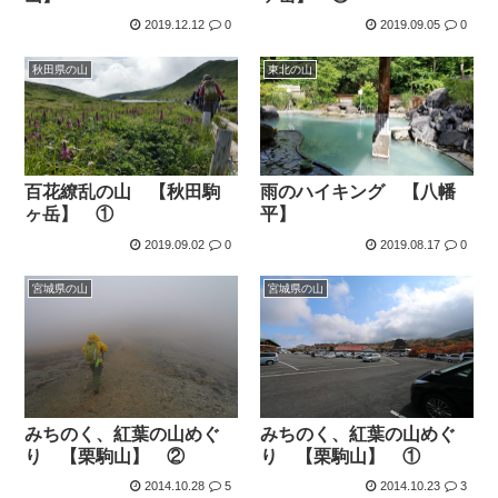
2019.12.12
0
2019.09.05
0
秋田県の山
東北の山
百花繚乱の山 【秋田駒
雨のハイキング 【八幡
ヶ岳】 ①
平】
2019.09.02
0
2019.08.17
0
宮城県の山
宮城県の山
みちのく、紅葉の山めぐ
みちのく、紅葉の山めぐ
り 【栗駒山】 ②
り 【栗駒山】 ①
2014.10.28
5
2014.10.23
3