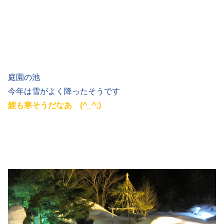
庭園の池
今年は雪がよく降ったそうです
鯉も寒そうだなあ (^_^;)