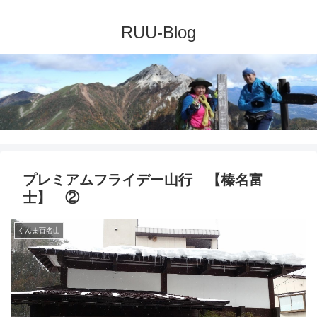
プレミアムフライデー山行 【榛名富
士】 ②
ぐんま百名山