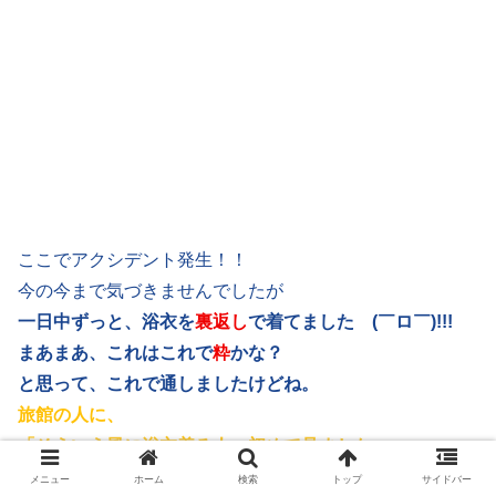
ここでアクシデント発生！！
今の今まで気づきませんでしたが
一日中ずっと、浴衣を
裏返し
で着てました (￣ロ￣)!!!
まあまあ、これはこれで
粋
かな？
と思って、これで通しましたけどね。
旅館の人に、
「そういう風に浴衣着る人、初めて見ました」
って言われちゃったよ (｀∀´)ｹｹｹ
メニュー
ホーム
検索
トップ
サイドバー