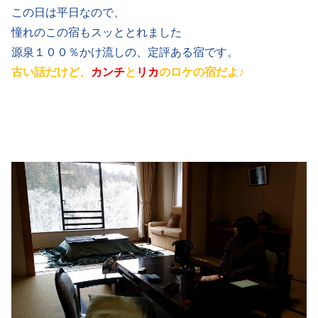
この日は平日なので、
憧れのこの宿もスッととれました
源泉１００％かけ流しの、定評ある宿です。
古い話だけど、
カンチ
と
リカ
のロケの宿だよ♪