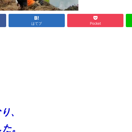
はてブ
Pocket
なり、
した。