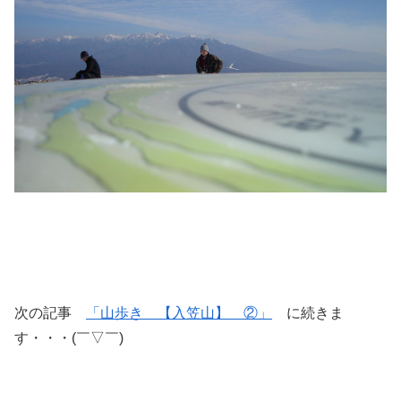
次の記事
「山歩き 【入笠山】 ②」
に続きま
す・・・(￣▽￣)