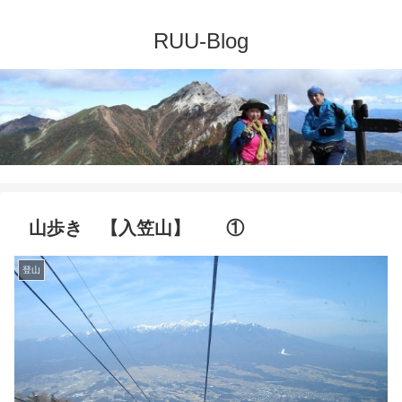
山歩き 【入笠山】 ①
登山