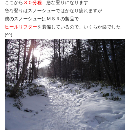
ここから
３０分程
、急な登りになります
急な登りはスノーシューではかなり疲れますが
僕のスノーシューはＭＳＲの製品で
ヒールリフター
を装備しているので、いくらか楽でした
(^^)