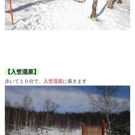
【入笠湿原】
歩いて１０分で、
入笠湿原
に着きます