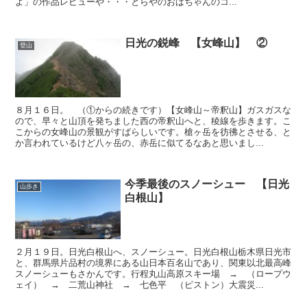
よ」の作品レビューや・・・とらやのおばちゃんのコ...
日光の鋭峰 【女峰山】 ②
登山
８月１６日。 （①からの続きです）【女峰山～帝釈山】ガスガスな
ので、早々と山頂を発ちました西の帝釈山へと、稜線を歩きます。こ
こからの女峰山の景観がすばらしいです。槍ヶ岳を彷彿とさせる、と
か言われているけど八ヶ岳の、赤岳に似てるなあと思いまし...
今季最後のスノーシュー 【日光
山歩き
白根山】
２月１９日。日光白根山へ、スノーシュー。日光白根山栃木県日光市
と、群馬県片品村の境界にある山日本百名山であり、関東以北最高峰
スノーシューもさかんです。行程丸山高原スキー場 → （ロープウ
ェイ） → 二荒山神社 → 七色平 （ピストン）大震災...