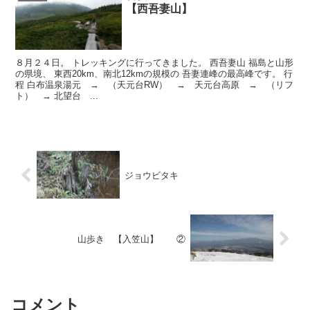
【西吾妻山】
８月２４日。 トレッキングに行ってきました。 西吾妻山 福島と山形
の県境、 東西20km、南北12kmの規模の 吾妻連峰の最高峰です。 行
程 白布温泉湯元 → （天元台RW） → 天元台高原 → （リフ
ト） → 北望台 ...
ジョウビタキ
山歩き 【入笠山】 ②
コメント