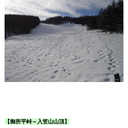
【御所平峠～入笠山山頂】