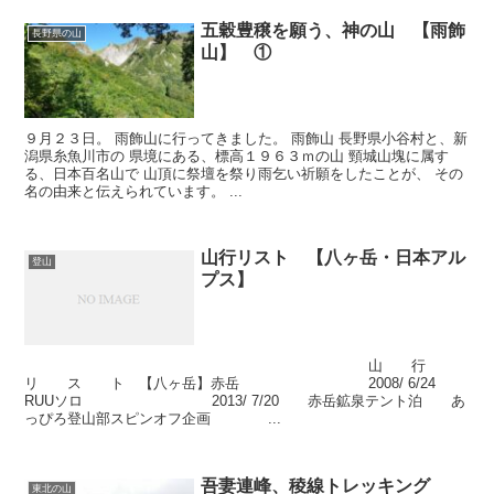
五穀豊穣を願う、神の山 【雨飾
長野県の山
山】 ①
９月２３日。 雨飾山に行ってきました。 雨飾山 長野県小谷村と、新
潟県糸魚川市の 県境にある、標高１９６３ｍの山 頸城山塊に属す
る、日本百名山で 山頂に祭壇を祭り雨乞い祈願をしたことが、 その
名の由来と伝えられています。 ...
山行リスト 【八ヶ岳・日本アル
登山
プス】
山 行
リ ス ト 【八ヶ岳】赤岳 2008/ 6/24
RUUソロ 2013/ 7/20 赤岳鉱泉テント泊 あ
っぴろ登山部スピンオフ企画 ...
吾妻連峰、稜線トレッキング
東北の山