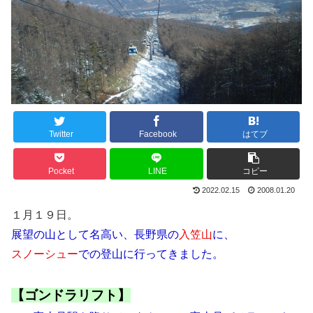
Twitter
Facebook
はてブ
Pocket
LINE
コピー
2022.02.15
2008.01.20
１月１９日。
展望の山として名高い、長野県の
入笠山
に、
スノーシュー
での登山に行ってきました。
【ゴンドラリフト】