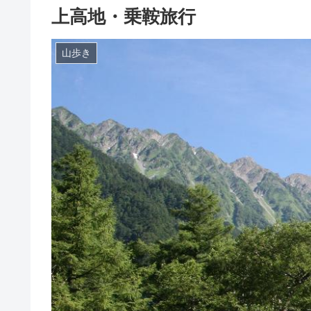
上高地・乗鞍旅行
山歩き