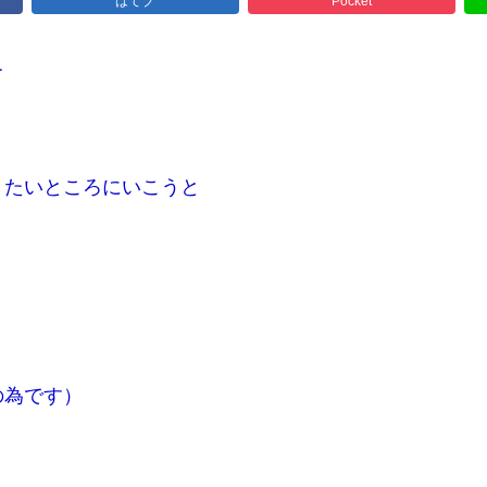
はてブ
Pocket
て
きたいところにいこうと
、
の為です）