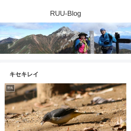
キセキレイ
野鳥