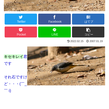
Twitter
Facebook
はてブ
Pocket
LINE
コピー
2022.02.15
2007.01.19
キセキレイ
君
です
それ石ですけ
ど・・・(￣_
￣ i)