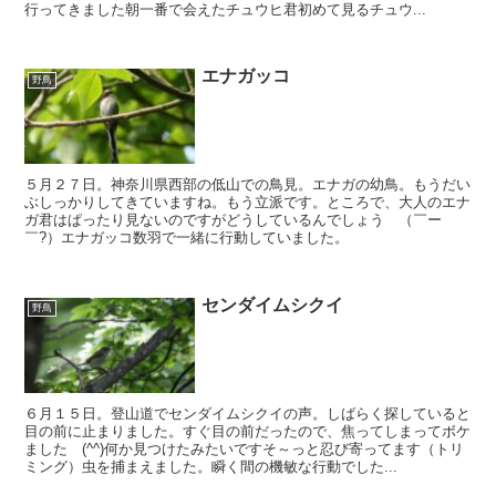
行ってきました朝一番で会えたチュウヒ君初めて見るチュウ...
エナガッコ
野鳥
５月２７日。神奈川県西部の低山での鳥見。エナガの幼鳥。もうだい
ぶしっかりしてきていますね。もう立派です。ところで、大人のエナ
ガ君はぱったり見ないのですがどうしているんでしょう （￣ー
￣?）エナガッコ数羽で一緒に行動していました。
センダイムシクイ
野鳥
６月１５日。登山道でセンダイムシクイの声。しばらく探していると
目の前に止まりました。すぐ目の前だったので、焦ってしまってボケ
ました (^^)何か見つけたみたいですそ～っと忍び寄ってます（トリ
ミング）虫を捕まえました。瞬く間の機敏な行動でした...