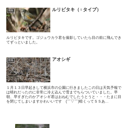
ルリビタキ（♀タイプ）
野鳥
ルリビタキです。ゴジュウカラ君を撮影していたら目の前に飛んでき
てずっといました。
アオシギ
野鳥
１月１３日早起きして横浜市の公園に行きましたこの日は天気予報で
は晴れだったのに非常に冷え込んで雪までちらついていました。早
朝、早すぎたのかアオシギ君はおねむでしたうとうと・・・たまに目
を閉じてしまいますかわいいです (￣▽￣)暗くってＳＳあ...