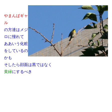
やまんばギャ
ル
の方達はメジ
ロに憧れて
ああいう化粧
をしているの
かも
そしたら顔面は黒ではなく
黄緑
にするべき