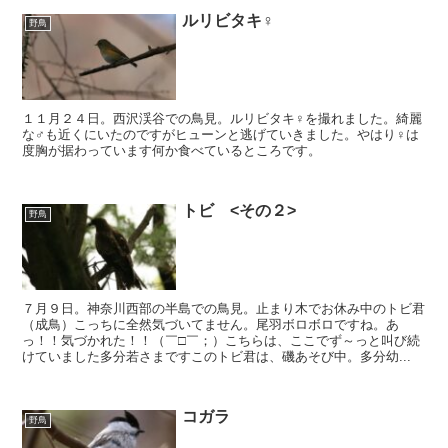
ルリビタキ♀
野鳥
１１月２４日。西沢渓谷での鳥見。ルリビタキ♀を撮れました。綺麗
な♂も近くにいたのですがヒューンと逃げていきました。やはり♀は
度胸が据わっています何か食べているところです。
トビ <その２>
野鳥
７月９日。神奈川西部の半島での鳥見。止まり木でお休み中のトビ君
（成鳥）こっちに全然気づいてません。尾羽ボロボロですね。あ
っ！！気づかれた！！（￣□￣；）こちらは、ここでず～っと叫び続
けていました多分若さまですこのトビ君は、磯あそび中。多分幼...
コガラ
野鳥