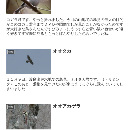
コガラ君です。やっと撮れました。今回の山地での鳥見の最大の目的
がこのコガラ君今までＤＶＤや図鑑でしか見たことがなかったのです
が大好きな鳥さんなんですびみょ～にうっすらと青い淡い色合いが凄
く好きです実際に見るともっとぼんやりした色合いでした写...
オオタカ
野鳥
１１月９日。渡良瀬遊水地での鳥見。オオタカ君です。（トリミン
グ）このあと、獲物を見つけたのが東にまっしぐらに飛んでいってし
まいました
オオアカゲラ
野鳥