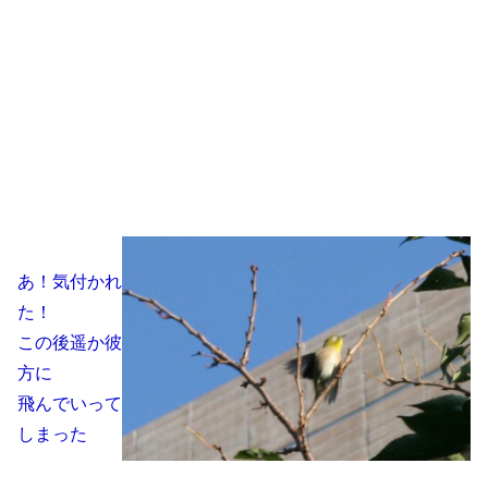
あ！気付かれ
た！
この後遥か彼
方に
飛んでいって
しまった