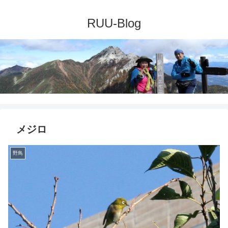
メジロ
野鳥